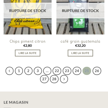
RUPTURE DE STOCK
RUPTURE DE STOCK
Chips piment citron
café grain guatemala
€
2,80
€
32,20
LIRE LA SUITE
LIRE LA SUITE
1
2
3
…
22
23
24
25
26
27
28
LE MAGASIN