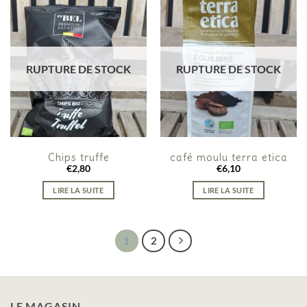
RUPTURE DE STOCK
RUPTURE DE STOCK
Chips truffe
café moulu terra etica
€
2,80
€
6,10
LIRE LA SUITE
LIRE LA SUITE
1
2
LE MAGASIN