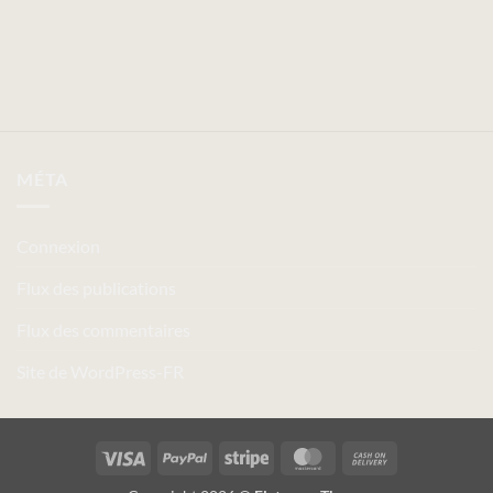
MÉTA
Connexion
Flux des publications
Flux des commentaires
Site de WordPress-FR
Visa
PayPal
Stripe
MasterCard
Cash
On