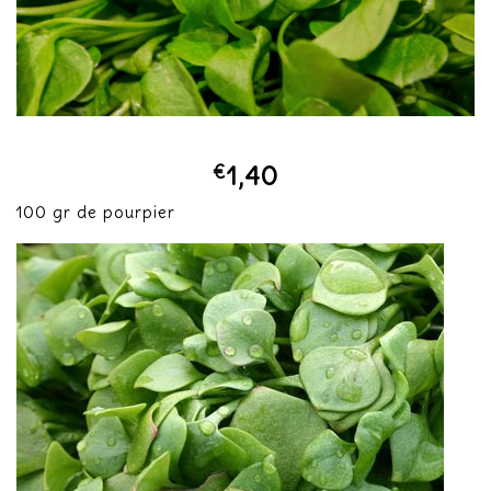
€
1,40
100 gr de pourpier