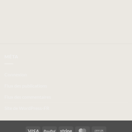
MÉTA
Connexion
Flux des publications
Flux des commentaires
Site de WordPress-FR
Visa
PayPal
Stripe
MasterCard
Cash