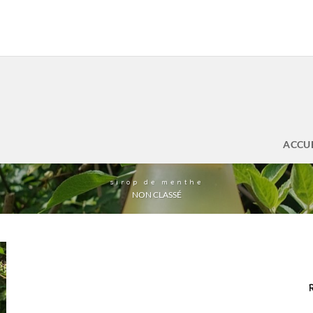
ACCU
sirop de menthe
NON CLASSÉ