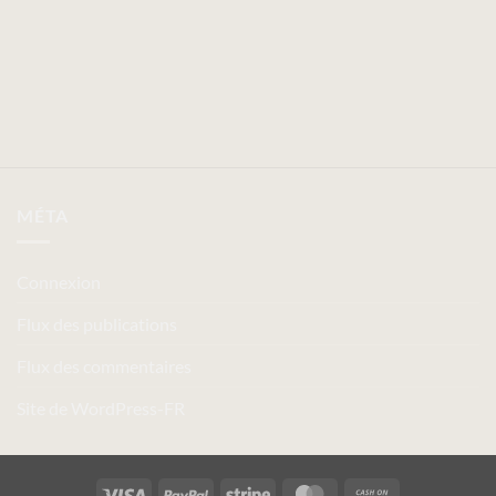
MÉTA
Connexion
Flux des publications
Flux des commentaires
Site de WordPress-FR
Visa
PayPal
Stripe
MasterCard
Cash